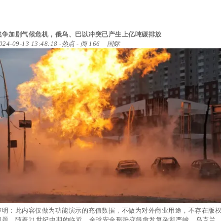
战争加剧气候危机，俄乌、巴以冲突已产生上亿吨碳排放
024-09-13 13:48:18
-
热点
- 阅 166
国际
声明：此内容仅做为功能演示的充值数据，不做为对外商业用途，不存在版
问题。随着21世纪中期的临近，全球安全形势变得愈发复杂和严峻。乌克兰