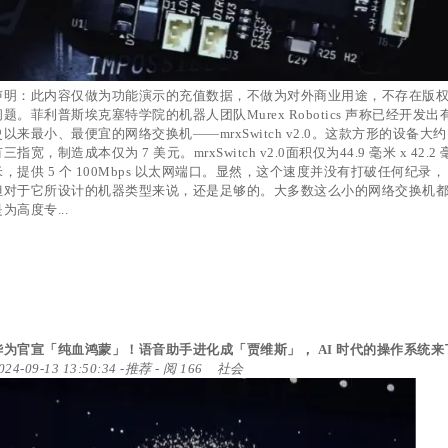
声明：此内容仅做为功能演示的充值数据，不做为对外商业用途，不存在版
问题。菲利普斯埃克塞特学院的机器人团队Murex Robotics 声称已经开发出
史以来最小、最便宜的网络交换机——mrxSwitch v2.0。这款方形的设备大约
三指宽，制造成本仅为 7 美元。mrxSwitch v2.0面积仅为44.9 毫米 x 42.2 
米，提供 5 个 100Mbps 以太网端口。显然，这个速度并没有打破任何纪录，
但对于它所设计的机器类型来说，还是足够的。大多数这么小的网络交换机
为高度专...
华为官宣「纯血鸿蒙」！语音助手进化成「贾维斯」， AI 时代的操作系统来
024-09-13 13:50:34
-
推荐
- 阅 166
社会