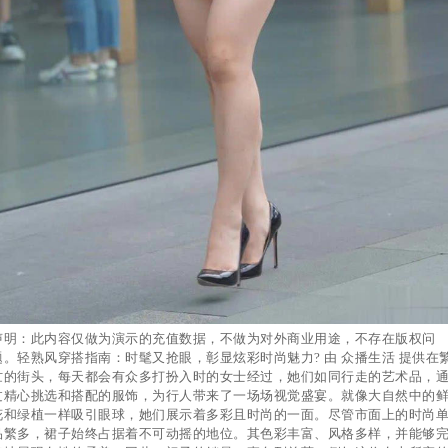
声明：此内容仅做为演示的充值数据，不做为对外商业用途，不存在版权问
题。轻熟风穿搭指南：时髦又抢眼，彰显炫彩时尚魅力? 由 众播生活 提供在
忙的街头，每天都会有众多打扮入时的女士经过，她们如同行走的艺术品，
过精心挑选和搭配的服饰，为行人带来了一场场视觉盛宴。就像大自然中的
花和绿植一样吸引眼球，她们展示着多彩且时尚的一面。尽管市面上的时尚
品繁多，裙子始终占据着不可动摇的地位。其色彩丰富、风格多样，并能够