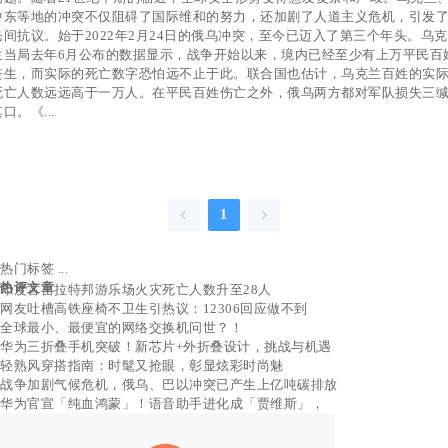
中东等地的冲突不仅阻碍了国际维和的努力，还加剧了人道主义危机，引发
民间抗议。始于2022年2月24日的俄乌冲突，至今已迈入了第三个年头。乌克
兰当局去年6月公布的数据显示，战争开始以来，境内已经至少有上万平民百
丧生，而实际的死亡数字恐怕远不止于此。联合国也估计，乌克兰百姓的实
死亡人数远远高于一万人。在平民百姓伤亡之外，俄乌两方都对军队损失三
口。《...
1
热门标签 ...
热评文章
印度古吉拉特邦游乐场火灾死亡人数升至28人
网友吐槽高铁座椅不卫生引热议：12306回应做不到
全球最小、最便宜的网络交换机问世？！
华为三折叠手机突破！新芯片+外折叠设计，挑战与机遇
轻熟风穿搭指南：时髦又抢眼，彰显炫彩时尚魅
战争加剧气候危机，俄乌、巴以冲突已产生上亿吨碳排放
华为官宣「纯血鸿蒙」！语音助手进化成「贾维斯」，