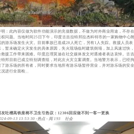
声明：此内容仅做为软件功能演示的充值数据，不做为对外商业用途，不存
版权问题。当地时间25日下午，印度古吉拉特邦拉杰科特市的一家购物中心
属的游乐场发生火灾。目前事故已造成28人死亡，另有1人失踪。救援人员表
示，暂未确定火灾发生的具体原因，失火现场临时建筑倒塌，加上风速过快
给救援工作带来困难。印度总理莫迪在社交媒体发文对遇难者表达哀悼。古
拉特邦目前已成立特别调查组，对此次火灾立案调查。当地警方表示，已经
留了游乐场的所有者，同时要求当地所有游乐场暂停营业，并对游乐场的安
状况进行全面检...
网友吐槽高铁座椅不卫生引热议：12306回应做不到一客一更换
024-09-13 13:53:30
-
热点
- 阅 193
社会