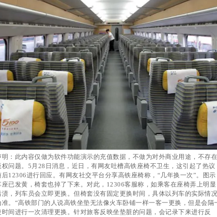
声明：此内容仅做为软件功能演示的充值数据，不做为对外商业用途，不存
版权问题。5月28日消息，近日，有网友吐槽高铁座椅不卫生，这引起了热议
随后12306进行回应。有网友社交平台分享高铁座椅称，“几年换一次”。图示
车座已发黄，椅套也掉了下来。对此，12306客服称，如乘客在座椅弄上明显
污渍，列车员会立即更换。但椅套没有固定更换时间，具体以列车的实际情
为准。“高铁部门的人说高铁坐垫无法像火车卧铺一样一客一更换，但是会隔
段时间进行一次清理更换。针对旅客反映坐垫脏的问题，会记录下来进行反