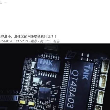
。...
全球最小、最便宜的网络交换机问世？！
024-09-13 13:52:21
-
推荐
- 阅 179
社会