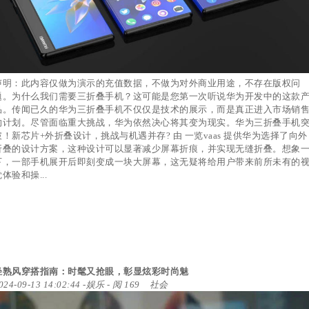
声明：此内容仅做为演示的充值数据，不做为对外商业用途，不存在版权问
题。为什么我们需要三折叠手机？这可能是您第一次听说华为开发中的这款
品。传闻已久的华为三折叠手机不仅仅是技术的展示，而是真正进入市场销
的计划。尽管面临重大挑战，华为依然决心将其变为现实。华为三折叠手机
破！新芯片+外折叠设计，挑战与机遇并存? 由 一览vaas 提供华为选择了向外
折叠的设计方案，这种设计可以显著减少屏幕折痕，并实现无缝折叠。想象
下，一部手机展开后即刻变成一块大屏幕，这无疑将给用户带来前所未有的
体验和操...
轻熟风穿搭指南：时髦又抢眼，彰显炫彩时尚魅
024-09-13 14:02:44
-
娱乐
- 阅 169
社会