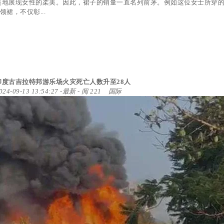
美地展现女性的柔美。因此，裙子的销量一直名列前茅。例如这位女士所穿
V领裙，不仅彰...
印度古吉拉特邦游乐场火灾死亡人数升至28人
024-09-13 13:54:27
-
最新
- 阅 221
国际