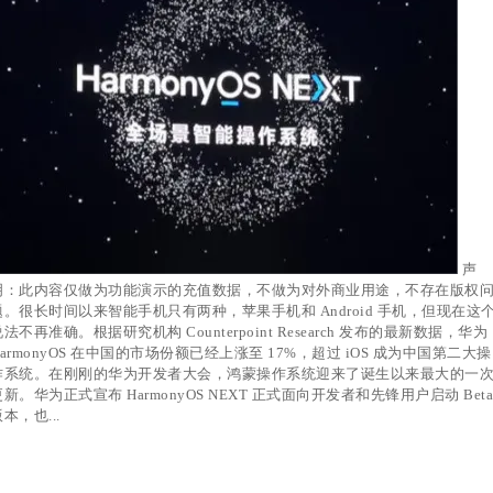
声
明：此内容仅做为功能演示的充值数据，不做为对外商业用途，不存在版权
题。很长时间以来智能手机只有两种，苹果手机和 Android 手机，但现在这
法不再准确。根据研究机构 Counterpoint Research 发布的最新数据，华为
HarmonyOS 在中国的市场份额已经上涨至 17%，超过 iOS 成为中国第二大操
作系统。在刚刚的华为开发者大会，鸿蒙操作系统迎来了诞生以来最大的一
更新。华为正式宣布 HarmonyOS NEXT 正式面向开发者和先锋用户启动 Beta
本，也...