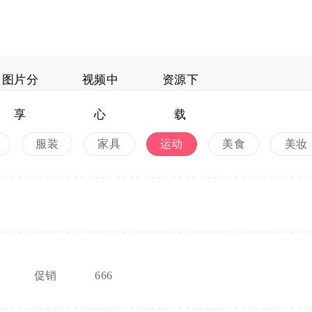
图片分
视频中
资源下
享
心
载
服装
家具
运动
美食
美妆
促销
666