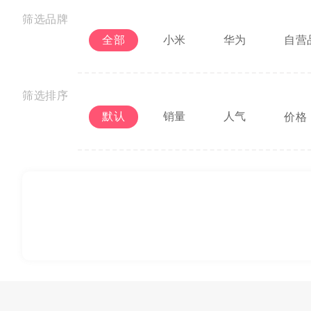
筛选品牌
全部
小米
华为
自营
筛选排序
默认
销量
人气
价格